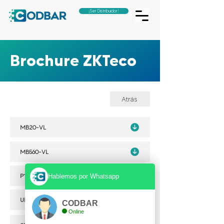
¡Ser Distribuidor!
Brochure ZKTeco
Atrás
MB20-VL
MB560-VL
P160
Hablemos por Whatsapp
UFACE800 PLUS
CODBAR
Online