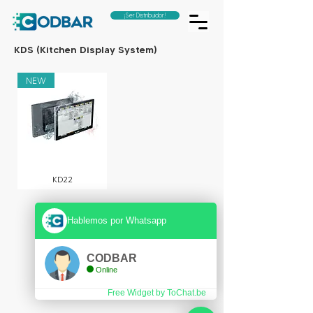
¡Ser Distribuidor!
KDS (Kitchen Display System)
NEW
KD22
Hablemos por Whatsapp
CODBAR
Online
Free Widget by ToChat.be