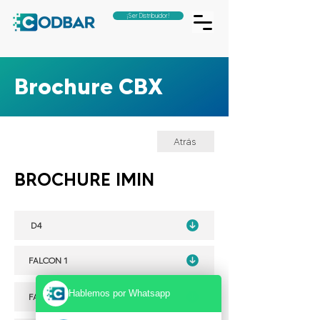
¡Ser Distribuidor!
Brochure CBX
Atrás
BROCHURE IMIN
D4
FALCON 1
Hablemos por Whatsapp
FALCON 2